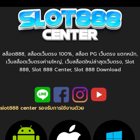
สล็อต888, สล็อตเว็บตรง 100%, สล็อต PG เว็บตรง แตกหนัก,
เว็บสล็อตเว็บตรงค่ายใหญ่, เว็บสล็อตใหม่ล่าสุดเว็บตรง, Slot
888, Slot 888 Center, Slot 888 Download
slot888 center รองรับการใช้งานด้วย