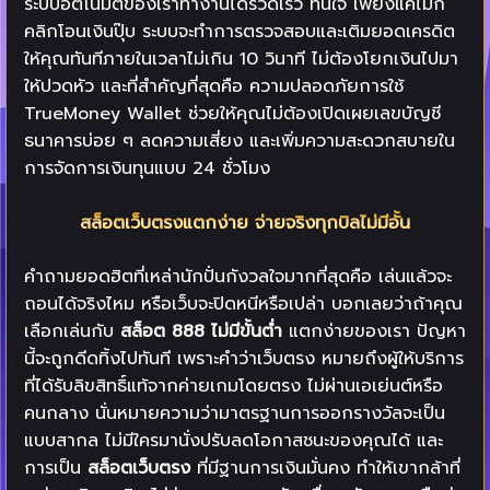
ระบบอัตโนมัติของเราทำงานได้รวดเร็ว ทันใจ เพียงแค่ไม่กี่
คลิกโอนเงินปุ๊บ ระบบจะทำการตรวจสอบและเติมยอดเครดิต
ให้คุณทันทีภายในเวลาไม่เกิน 10 วินาที ไม่ต้องโยกเงินไปมา
ให้ปวดหัว และที่สำคัญที่สุดคือ ความปลอดภัยการใช้
TrueMoney Wallet ช่วยให้คุณไม่ต้องเปิดเผยเลขบัญชี
ธนาคารบ่อย ๆ ลดความเสี่ยง และเพิ่มความสะดวกสบายใน
การจัดการเงินทุนแบบ 24 ชั่วโมง
สล็อตเว็บตรงแตกง่าย จ่ายจริงทุกบิลไม่มีอั้น
คำถามยอดฮิตที่เหล่านักปั่นกังวลใจมากที่สุดคือ เล่นแล้วจะ
ถอนได้จริงไหม หรือเว็บจะปิดหนีหรือเปล่า บอกเลยว่าถ้าคุณ
เลือกเล่นกับ
สล็อต 888 ไม่มีขั้นต่ำ
แตกง่ายของเรา ปัญหา
นี้จะถูกดีดทิ้งไปทันที เพราะคำว่าเว็บตรง หมายถึงผู้ให้บริการ
ที่ได้รับลิขสิทธิ์แท้จากค่ายเกมโดยตรง ไม่ผ่านเอเย่นต์หรือ
คนกลาง นั่นหมายความว่ามาตรฐานการออกรางวัลจะเป็น
แบบสากล ไม่มีใครมานั่งปรับลดโอกาสชนะของคุณได้ และ
การเป็น
สล็อตเว็บตรง
ที่มีฐานการเงินมั่นคง ทำให้เขากล้าที่