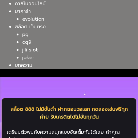
คาสิโนออนไลน์
บาคาร่า
evolution
สล็อต เว็บตรง
pg
cq9
jili slot
joker
บทความ
สล็อต 888 ไม่มีขั้นต่ำ ฝากถอนวอเลท ทดลองเล่นฟรีทุก
ค่าย รับเครดิตได้ไม่อั้นทุกวัน
เตรียมตัวพบกับความสนุกแบบจัดเต็มกันได้เลย ถ้าคุณ