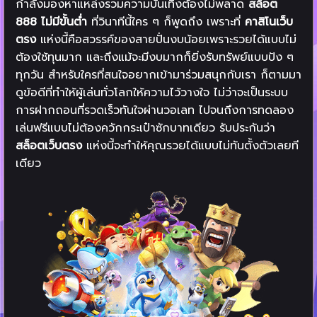
กำลังมองหาแหล่งรวมความบันเทิงต้องไม่พลาด
สล็อต
888 ไม่มีขั้นต่ำ
ที่วินาทีนี้ใคร ๆ ก็พูดถึง เพราะที่
คาสิโนเว็บ
ตรง
แห่งนี้คือสวรรค์ของสายปั่นงบน้อยเพราะรวยได้แบบไม่
ต้องใช้ทุนมาก และถึงแม้จะมีงบมากก็ยิ่งรับทรัพย์แบบปัง ๆ
ทุกวัน สำหรับใครที่สนใจอยากเข้ามาร่วมสนุกกับเรา ก็ตามมา
ดูข้อดีที่ทำให้ผู้เล่นทั่วโลกให้ความไว้วางใจ ไม่ว่าจะเป็นระบบ
การฝากถอนที่รวดเร็วทันใจผ่านวอเลท ไปจนถึงการทดลอง
เล่นฟรีแบบไม่ต้องควักกระเป๋าซักบาทเดียว รับประกันว่า
สล็อตเว็บตรง
แห่งนี้จะทำให้คุณรวยได้แบบไม่ทันตั้งตัวเลยที
เดียว