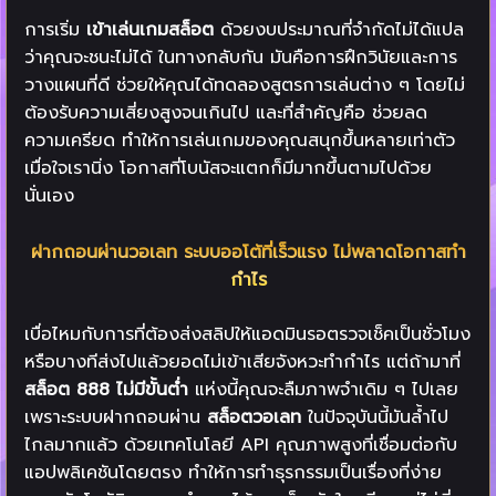
การเริ่ม
เข้าเล่นเกมสล็อต
ด้วยงบประมาณที่จำกัดไม่ได้แปล
ว่าคุณจะชนะไม่ได้ ในทางกลับกัน มันคือการฝึกวินัยและการ
วางแผนที่ดี ช่วยให้คุณได้ทดลองสูตรการเล่นต่าง ๆ โดยไม่
ต้องรับความเสี่ยงสูงจนเกินไป และที่สำคัญคือ ช่วยลด
ความเครียด ทำให้การเล่นเกมของคุณสนุกขึ้นหลายเท่าตัว
เมื่อใจเรานิ่ง โอกาสที่โบนัสจะแตกก็มีมากขึ้นตามไปด้วย
นั่นเอง
ฝากถอนผ่านวอเลท ระบบออโต้ที่เร็วแรง ไม่พลาดโอกาสทำ
กำไร
เบื่อไหมกับการที่ต้องส่งสลิปให้แอดมินรอตรวจเช็คเป็นชั่วโมง
หรือบางทีส่งไปแล้วยอดไม่เข้าเสียจังหวะทำกำไร แต่ถ้ามาที่
สล็อต 888 ไม่มีขั้นต่ำ
แห่งนี้คุณจะลืมภาพจำเดิม ๆ ไปเลย
เพราะระบบฝากถอนผ่าน
สล็อตวอเลท
ในปัจจุบันนี้มันล้ำไป
ไกลมากแล้ว ด้วยเทคโนโลยี API คุณภาพสูงที่เชื่อมต่อกับ
แอปพลิเคชันโดยตรง ทำให้การทำธุรกรรมเป็นเรื่องที่ง่าย