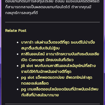
ตอบแทนที่ดีในการลงทุนได้เลย ดังนั้น แม้จะเป็นเครดิตฟรีแต่
ก็สามารถกลายเป็นผลตอบแทนก้อนโตได้ ถ้าหากคุณมี
กลยุทธ์การลงทุนที่ดี
Relate Post
บาคาร่า เล่นผ่านเว็บตรงดีที่สุด ระบบดีไม่น่าเบื่อ
สนุกตื่นเต้นรับเงินไม่รู้จบ
คาสิโนออนไลน์ อาณาจักรความบันเทิงระดับเอเชีย
เปิด Concept มีครบจบในที่เดียว
jili slot พบกับเกมคาสิโนออนไลน์ยุคใหม่ที่สร้าง
รายได้ให้กับนักพนันอย่างดีที่สุด
pg slot แจ็คพอตแตกบ่อย อัพเดทใหม่ล่าสุด
ทดลองเล่นสล็อต
pg เกมสล็อตออนไลน์ยอดนิยมที่นักพนันจะได้พบ
กับสิ่งที่น่าสนใจมากมาย