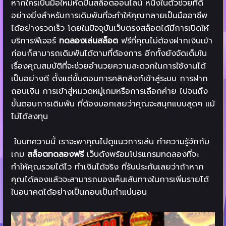
หากใครเป็นมือใหม่หัดปั่นสล็อตออนไลน์ หนึ่งในตัวช่วยที่ดี
อย่างยิ่งสำหรับการเดิมพันที่จะทำให้คุณกลายเป็นมืออาชีพ
ได้อย่างรวดเร็ว โดยในปัจจุบันเว็บตรงสล็อตได้มีการเปิดให้
บริการฟีเจอร์
ทดลองเล่นสล็อต
ฟรีที่คุณไม่ต้องฝากเงินเข้า
ก่อนก็สามารถเดิมพันได้ตามที่ต้องการ อีกทั้งยังจัดเต็มใน
เรื่องคุณสมบัติที่จะช่วยอำนวยความสะดวกในการใช้งานได้
เป็นอย่างดี ตั้งแต่ขั้นตอนการคลิกลิงก์เข้าสู่ระบบ การฝาก
ถอนเงิน การเข้าสู่หมวดหมู่เกมหรือการเลือกค่าย ไปจนถึง
ขั้นตอนการเดิมพัน ที่ต้องบอกเลยว่าคุณจะสนุกแบบสุดๆ แม้
ไม่ได้ลงทุน
ในบทความนี้ เราจะพาคุณไปดูแนวการเล่น ทำความรู้จักกับ
เกม
สล็อตทดลองฟรี
เว็บดังพร้อมโปรแกรมทดลองที่จะ
ทำให้คุณรวยได้ไว ทำเงินได้จริง ที่รับประกันเลยว่าถ้าหาก
คุณได้ลองแล้วจะสามารถมองเห็นเส้นทางในการเพิ่มรายได้
ในอนาคตได้อย่างเป็นกอบเป็นกำแน่นอน