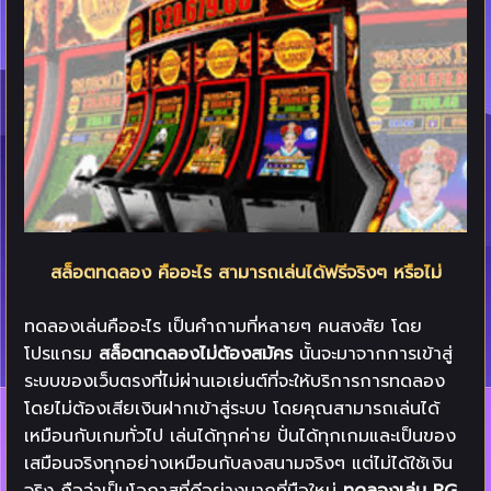
สล็อตทดลอง คืออะไร สามารถเล่นได้ฟรีจริงๆ หรือไม่
ทดลองเล่นคืออะไร เป็นคำถามที่หลายๆ คนสงสัย โดย
โปรแกรม
สล็อตทดลองไม่ต้องสมัคร
นั้นจะมาจากการเข้าสู่
ระบบของเว็บตรงที่ไม่ผ่านเอเย่นต์ที่จะให้บริการการทดลอง
โดยไม่ต้องเสียเงินฝากเข้าสู่ระบบ โดยคุณสามารถเล่นได้
เหมือนกับเกมทั่วไป เล่นได้ทุกค่าย ปั่นได้ทุกเกมและเป็นของ
เสมือนจริงทุกอย่างเหมือนกับลงสนามจริงๆ แต่ไม่ได้ใช้เงิน