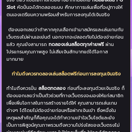
จริง ถือว่าเป็นโอกาสที่ดีอย่างมากที่มือใหม่
ทดลองเล่น
PG
Slot
หัดปั่นจะได้ทดลองระบบ ศึกษาการเล่นเพื่อที่จะปูทางให้
ตนเองเตรียมความพร้อมสำหรับการลงทุนได้เงินจริง
ต้องบอกเลยว่าถ้าหากคุณเลือกเข้ามาสมัครและเล่นเกมกับ
เว็บตรงไม่ผ่านเอเย่นต์ นอกจากจะปลอดภัยไม่ต้องจ่ายก่อน
แล้ว คุณยังสามารถ
ทดลองเล่นสล็อตทุกค่ายฟรี
ผ่าน
โปรแกรมคุณภาพสูง ไม่เสียเงินสักบาทแต่ได้โอกาส
มากมาย
ทำไมถึงควรทดลองเล่นสล็อตฟรีก่อนการลงทุนเงินจริง
ทำไมถึงควรปั่น
สล็อตทดลอง
ก่อนที่จะลงทุนด้วยเงินจริง ก็
ต้องบอกเลยว่าเป็นตัวช่วยที่ทางเว็บตรงจะมองให้แก่สมาชิก
เพื่อเพิ่มโอกาสในการสร้างรายได้ให้ คุณสามารถเล่นเกม
ต่างๆ ได้โดยไม่ต้องจ่ายก่อนหรือฝากเงินเข้า ซึ่งหนึ่งใน
เหตุผลสำคัญก็คือคุณจะได้ทำความเข้าใจเว็บไซต์และยัง
เป็นการพิสูจน์คุณภาพรวมถึงความโปร่งใสของเว็บตรงไม่