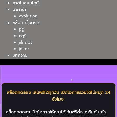
คาสิโนออนไลน์
บาคาร่า
evolution
สล็อต เว็บตรง
pg
cq9
jili slot
joker
บทความ
สล็อตทดลอง เล่นฟรีได้ทุกวัน เปิดโอกาสรวยได้ไม่หยุด 24
ชั่วโมง
สล็อตทดลอง
เปิดโอกาสให้คุณได้เล่นฟรีตั้งแต่เริ่มต้น ถ้า