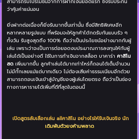
สามารถรับโปรโมชั่นจากการฝากเงินยอดแรก ซึ่งรับประกัน
ว่าคุ้มค่าแน่นอน
ยิ่งฝากต่อเนื่องก็ยิ่งรับมากขึ้นเท่านั้น ซึ่งมีสิทธิพิเศษอีก
หลากหลายรูปแบบ ที่พร้อมจะให้ลูกค้าได้กดรับกันแบบรัว ๆ
ทั้งวัน รับสูงสุดถึง 100% ถือว่าเป็นประโยชน์อย่างมากกับผู้
เล่น เพราะว่าจะเป็นการต่อยอดงบประมาณการลงทุนให้กับผู้
เล่นได้เป็นอย่างดี ใช้ในการทำเงินจากสล็อต บาคาร่า
คาสิโน
สด
เพิ่มมากขึ้น ลูกค้าเล่นได้มากเท่าไหร่ก็ถอนได้เต็มจำนวน
ไม่มีกั๊กเลยแม้แต่บาทเดียว ไม่ต้องเสียค่าธรรมเนียมอีกด้วย
สามารถถอนเงินเข้าสู่บัญชีของผู้เล่นโดยตรง ถือว่าเป็นช่อง
ทางการหารายได้เพิ่มที่ดีที่สุดในตอนนี้
เปิดสูตรลับเลือกเล่น
allคาสิโน
อย่างไรให้รับเงินจริง นัก
เดิมพันตัวยงห้ามพลาด