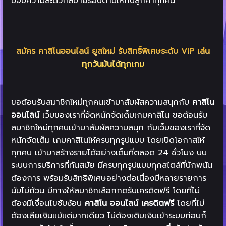
มอบความสะดวกสบายรอบด้านให้กับลูกค้าทุกคน
สมัคร
คาสิโนออนไลน์
ยูสใหม่ รับสิทธิ์พิเศษระดับ
VIP เล่น
ทุกวันมันได้ทุกเกม
ขอต้อนรับสมาชิกใหม่ทุกคนเข้ามาสัมผัสความสนุกกับ
คาสิโน
ออนไลน์
เว็บของเราที่จัดหนักจัดเต็มเกมคาสิโน ขอต้อนรับ
สมาชิกใหม่ทุกคนเข้ามาสัมผัสความสนุก กับเว็บของเราที่จัด
หนักจัดเต็ม เกมคาสิโนให้ครบทุกรูปแบบ โดยเปิดโอกาสให้
ทุกคน เข้ามาสร้างรายได้อย่างเต็มที่ตลอด 24 ชั่วโมง บน
ระบบการบริการที่ทันสมัย มีครบทุกรูปแบบทุกสไตล์ที่นักพนัน
ต้องการ พร้อมรับสิทธิพิเศษอย่างต่อเนื่องมีหลายรายการ
นับไม่ถ้วน มีทางให้สมาชิกเลือกกดรับเครดิตฟรี โดยที่ไม่
ต้องมีเงื่อนไขซับซ้อน
คาสิโน ออนไลน์ เครดิตฟรี
โดยที่ไม่
ต้องเสียเงินแม้แต่บาทเดียว ไม่ต้องเติมเงินเข้าระบบก่อนก็