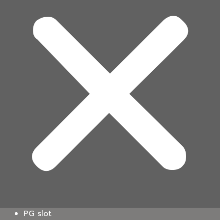
PG slot