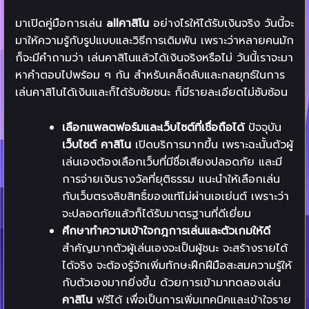
มาเปิดคู่มือการเล่น
allคาสิโน
อย่างไรให้ได้รับเงินจริง วันนี้จะ
มาให้ความรู้กับรูปแบบและวิธีการเดิมพัน เพราะว่าหลายคนมัก
ก็จะมีคำถามว่า เล่นคาสิโนแล้วได้เงินจริงหรือไม่ วันนี้เราจะมา
หาคำตอบไปพร้อม ๆ กัน สำหรับเคล็ดลับและกลยุทธ์ในการ
เล่นคาสิโนได้เงินและก็ได้รับชัยชนะ ก็มีรายละเอียดไม่ซับซ้อน
เลือกแพลตฟอร์มและเว็บไซต์ที่เชื่อถือได้
ปัจจุบัน
เว็บไซต์ คาสิโน
เปิดบริการมากขึ้น เพราะฉะนั้นตัวผู้
เล่นเองต้องเลือกเว็บที่มีชื่อเสียงปลอดภัย และมี
การจ่ายเงินรางวัลที่ยุติธรรม แนะนำให้เลือกเล่น
กับเว็บตรงลิขสิทธิ์ของแท้ไม่ผ่านเอเย่นต์ เพราะว่า
จะปลอดภัยแล้วก็ได้รับมาตรฐานที่ดีเยี่ยม
ศึกษาทำความเข้าใจกฎการเล่นและตัวเกมให้ดี
สำคัญมากตัวผู้เล่นเองจะเป็นผู้ชนะ จะสร้างรายได้
ได้จริง จะต้องรู้จักเพิ่มทักษะฝึกฝีมือสะสมความรู้ให้
กับตัวเองมากยิ่งขึ้น ด้วยการเข้ามาทดลองเล่น
คาสิโน
ฟรีได้ เพื่อเป็นการเพิ่มเทคนิคและเข้าใจราย