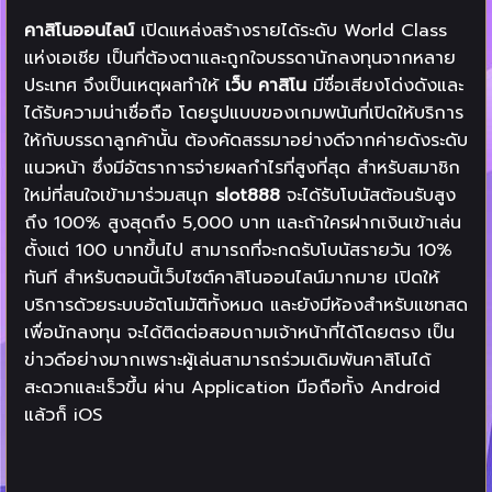
คาสิโนออนไลน์
เปิดแหล่งสร้างรายได้ระดับ World Class
แห่งเอเชีย เป็นที่ต้องตาและถูกใจบรรดานักลงทุนจากหลาย
ประเทศ จึงเป็นเหตุผลทำให้
เว็บ คาสิโน
มีชื่อเสียงโด่งดังและ
ได้รับความน่าเชื่อถือ โดยรูปแบบของเกมพนันที่เปิดให้บริการ
ให้กับบรรดาลูกค้านั้น ต้องคัดสรรมาอย่างดีจากค่ายดังระดับ
แนวหน้า ซึ่งมีอัตราการจ่ายผลกำไรที่สูงที่สุด สำหรับสมาชิก
ใหม่ที่สนใจเข้ามาร่วมสนุก
slot888
จะได้รับโบนัสต้อนรับสูง
ถึง 100% สูงสุดถึง 5,000 บาท และถ้าใครฝากเงินเข้าเล่น
ตั้งแต่ 100 บาทขึ้นไป สามารถที่จะกดรับโบนัสรายวัน 10%
ทันที สำหรับตอนนี้เว็บไซต์คาสิโนออนไลน์มากมาย เปิดให้
บริการด้วยระบบอัตโนมัติทั้งหมด และยังมีห้องสำหรับแชทสด
เพื่อนักลงทุน จะได้ติดต่อสอบถามเจ้าหน้าที่ได้โดยตรง เป็น
ข่าวดีอย่างมากเพราะผู้เล่นสามารถร่วมเดิมพันคาสิโนได้
สะดวกและเร็วขึ้น ผ่าน Application มือถือทั้ง Android
แล้วก็ iOS