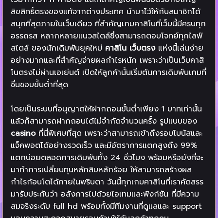
ลิขสิทธิ์ตรงของแท้จากต่างประเทศ นำมาไว้ให้กับสมาชิกได้
สนุกที่สุดภายในเว็บเดียว ที่สำคัญเกมคาสิโนที่เว็บนี้มีครบทุก
อรรถรส หลากหลายแนวสไตล์ซึ่งสามารถตอบโจทย์ทุกไลฟ์
สไตล์ ของนักเดิมพันยุคใหม่
คาสิโน เว็บตรง
แห่งนี้เล่นง่าย
อย่างมากและที่สำคัญจ่ายผลกำไรหนัก เพราะว่าเป็นเว็บคาสิ
โนตรงไม่ผ่านเอเย่นต์ เปิดให้ลูกค้านั้นเริ่มต้นการเดิมพันเกมที่
ชื่นชอบขั้นต่ำที่สุด
โดยเป็นระบบที่อนุญาตให้ฝากถอนขั้นต่ำเพียง 1 บาทเท่านั้น
แล้วก็สามารถฝากถอนได้ไม่จำกัดจำนวนครั้ง รูปแบบของ
casino
ที่นี่พิเศษที่สุด เพราะว่าสามารถเข้าถึงรอบโบนัสและ
แจ็คพอตได้อย่างรวดเร็ว และมีอัตราการแตกสูงถึง 99%
แตกบ่อยตลอดการเดิมพันทั้ง 24 ชั่วโมง พร้อมหรือยังที่จะ
มาทำการเปลี่ยนทุนหลักสิบหลักร้อย ให้สามารถสร้างผล
กำไรก้อนโตได้ภายในพริบตา วันนี้ทุกเกมคาสิโนที่เราคัดสรร
มารับประกันว่า อลังการไปด้วยไอเทมและฟังก์ชัน ที่มีความ
สมจริงระดับ full hd พร้อมทั้งมีทีมงานที่ดูแลและ support