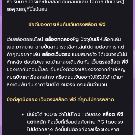
ช้า รีบมาสมัครและปั่นสล็อตกันตอนนี้เลย โอกาสเป็นเศรษฐี
รอคุณอยู่ที่นี่แน่นอน
ข้อดีของการเล่นกับเว็บตรงสล็อต พีจี
เว็บสล็อตออนไลน์
สล็อตทดลอง
Pg
ปัจจุบันมีให้เลือกเล่น
เยอะมากมาย สายปั่นสามารถเลือกเล่นได้ตามต้องการ แต่
ถ้าคุณอยากเล่น
สล็อตเว็บตรง
แบบสบายใจ ได้เงินจริงไม่มี
หักหลัง ต้องไม่พลาดเข้ามาลงเดิมพันกับ
เว็บตรงสล็อต พีจี
ของเรากันตอนนี้เลย ยืนหนึ่งตัวจริงเสียงจริงจากค่ายใหญ่
หมดปัญหาเรื่องกลโกง หรือถอนเงินออกไปใช้ไม่ได้ เข้ามา
ลงเดิมพันกับเราการันตีได้เงินจริง ครบเต็มจำนวน
ข้อดีสุดปังของ เว็บตรงสล็อต พีจี ที่คุณไม่ควรพลาด
มั่นใจได้ 100% ว่าไม่มีโกง : เว็บตรง
สล็อต พีจี
แตกหนัก
คือเว็บที่เชื่อมต่อกับค่าย
PG
โดยตรง
ไม่มีตัวกลาง ดังนั้นไม่ต้องกังวลเรื่องเงินหาย