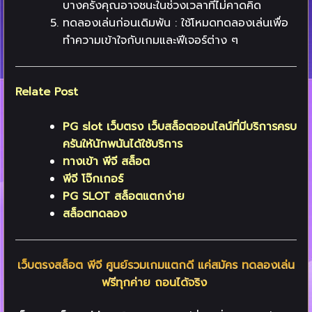
บางครั้งคุณอาจชนะในช่วงเวลาที่ไม่คาดคิด
ทดลองเล่นก่อนเดิมพัน : ใช้โหมดทดลองเล่นเพื่อ
ทำความเข้าใจกับเกมและฟีเจอร์ต่าง ๆ
Relate Post
PG slot เว็บตรง เว็บสล็อตออนไลน์ที่มีบริการครบ
ครันให้นักพนันได้ใช้บริการ
ทางเข้า พีจี สล็อต
พีจี โจ๊กเกอร์
PG SLOT สล็อตแตกง่าย
สล็อตทดลอง
เว็บตรงสล็อต พีจี ศูนย์รวมเกมแตกดี แค่สมัคร ทดลองเล่น
ฟรีทุกค่าย ถอนได้จริง