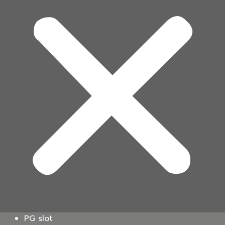
PG slot