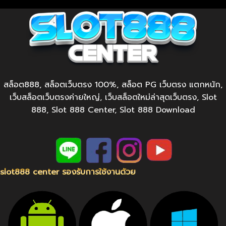
สล็อต888, สล็อตเว็บตรง 100%, สล็อต PG เว็บตรง แตกหนัก,
เว็บสล็อตเว็บตรงค่ายใหญ่, เว็บสล็อตใหม่ล่าสุดเว็บตรง, Slot
888, Slot 888 Center, Slot 888 Download
slot888 center รองรับการใช้งานด้วย