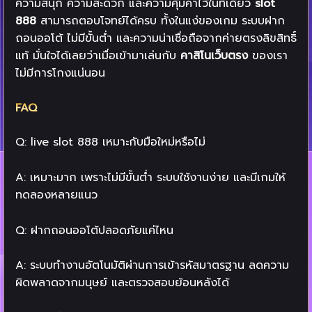
ความสนุก ความสะดวก และความคุ้มค่าไว้ในที่เดียว
slot
888
สามารถตอบโจทย์ได้ครบ ทั้งในแง่ของเกม ระบบฝาก
ถอนออโต้ ไม่มีขั้นต่ำ และความน่าเชื่อถือจากค่ายตรงลิขสิทธิ์
แท้ มั่นใจได้เลยว่าเมื่อเข้ามาเล่นกับ
คาสิโนเว็บตรง
ของเรา
ไม่มีการโกงแน่นอน
FAQ
Q: live slot 888 เหมาะกับมือใหม่หรือไม่
A: เหมาะมาก เพราะไม่มีขั้นต่ำ ระบบใช้งานง่าย และมีเกมให้
ทดลองหลายแนว
Q: ฝากถอนออโต้ปลอดภัยแค่ไหน
A: ระบบทำงานอัตโนมัติผ่านการเข้ารหัสมาตรฐาน ลดความ
ผิดพลาดจากมนุษย์ และตรวจสอบย้อนหลังได้