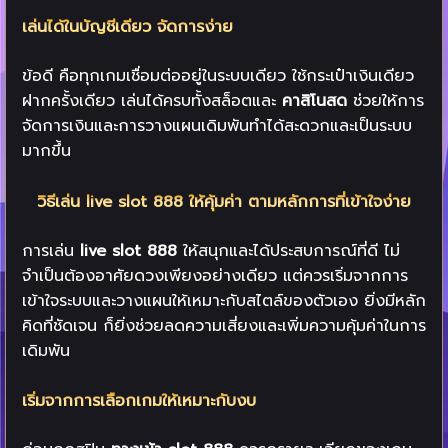
เล่นได้ในบัญชีเดียว จัดการง่าย
ข้อดี คือทุกเกมเชื่อมต่ออยู่ในระบบเดียว ใช้กระเป๋าเงินเดียว
ฝากครั้งเดียว เล่นได้ครบทั้งสล็อตและ
คาสิโนสด
ช่วยให้การ
จัดการเงินและการวางแผนเดิมพันทำได้สะดวกและเป็นระบบ
มากขึ้น
วิธีเล่น live slot 888 ให้คุ้มค่า ตามหลักการที่เข้าใจง่าย
การเล่น
live slot 888
ให้สนุกและได้ประสบการณ์ที่ดี ไม่
จำเป็นต้องอาศัยดวงเพียงอย่างเดียว แต่ควรเริ่มจากการ
เข้าใจระบบและวางแผนให้เหมาะกับสไตล์ของตัวเอง ยิ่งมีหลัก
คิดที่ชัดเจน ก็ยิ่งช่วยลดความเสี่ยงและเพิ่มความคุ้มค่าในการ
เดิมพัน
เริ่มจากการเลือกเกมให้เหมาะกับงบ