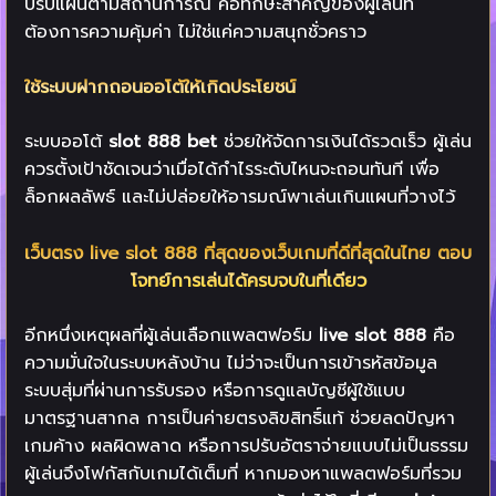
ปรับแผนตามสถานการณ์ คือทักษะสำคัญของผู้เล่นที่
ต้องการความคุ้มค่า ไม่ใช่แค่ความสนุกชั่วคราว
ใช้ระบบฝากถอนออโต้ให้เกิดประโยชน์
ระบบออโต้
slot 888 bet
ช่วยให้จัดการเงินได้รวดเร็ว ผู้เล่น
ควรตั้งเป้าชัดเจนว่าเมื่อได้กำไรระดับไหนจะถอนทันที เพื่อ
ล็อกผลลัพธ์ และไม่ปล่อยให้อารมณ์พาเล่นเกินแผนที่วางไว้
เว็บตรง live slot 888 ที่สุดของเว็บเกมที่ดีที่สุดในไทย ตอบ
โจทย์การเล่นได้ครบจบในที่เดียว
อีกหนึ่งเหตุผลที่ผู้เล่นเลือกแพลตฟอร์ม
live slot 888
คือ
ความมั่นใจในระบบหลังบ้าน ไม่ว่าจะเป็นการเข้ารหัสข้อมูล
ระบบสุ่มที่ผ่านการรับรอง หรือการดูแลบัญชีผู้ใช้แบบ
มาตรฐานสากล การเป็นค่ายตรงลิขสิทธิ์แท้ ช่วยลดปัญหา
เกมค้าง ผลผิดพลาด หรือการปรับอัตราจ่ายแบบไม่เป็นธรรม
ผู้เล่นจึงโฟกัสกับเกมได้เต็มที่ หากมองหาแพลตฟอร์มที่รวม