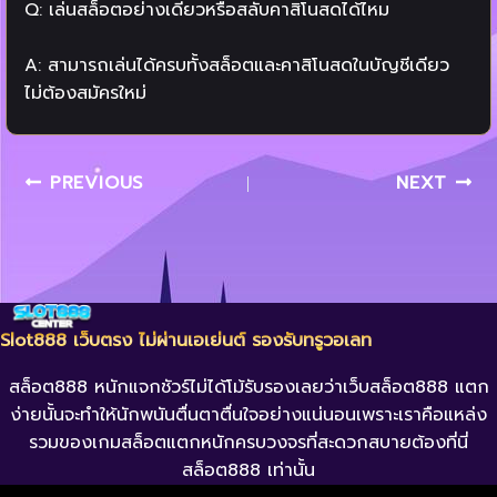
Q: เล่นสล็อตอย่างเดียวหรือสลับคาสิโนสดได้ไหม
A: สามารถเล่นได้ครบทั้งสล็อตและคาสิโนสดในบัญชีเดียว
ไม่ต้องสมัครใหม่
PREVIOUS
NEXT
Slot888 เว็บตรง ไม่ผ่านเอเย่นต์ รองรับทรูวอเลท
สล็อต888 หนักแจกชัวร์ไม่ได้โม้รับรองเลยว่าเว็บสล็อต888 แตก
ง่ายนั้นจะทำให้นักพนันตื่นตาตื่นใจอย่างแน่นอนเพราะเราคือแหล่ง
รวมของเกมสล็อตแตกหนักครบวงจรที่สะดวกสบายต้องที่นี่
สล็อต888 เท่านั้น