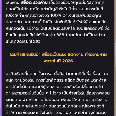
เล่นผ่าน
สล็อต
รวมค่าย
เว็บตรงช่วยให้คุณมั่นใจได้ว่าทุก
ยอดที่ปั่นได้จะถูกโอนเข้าบัญชีจริงไม่มีกั๊ก ระบบการเงินที่
โปร่งใสทำให้คุณวางใจได้ 100% ว่าเงินเดิมพันของคุณ
ปลอดภัย นอกจากนี้ยังมีโปรโมชั่นที่คืนกำไรให้ผู้เล่นแบบจัด
หนักจัดเต็ม ไม่ว่าจะเป็นโบนัสต้อนรับหรือ โบนัสเครดิตฟรี ซึ่ง
ถือเป็นจุดเด่นที่ทำให้เว็บกลุ่ม 888 โดดเด่นกว่าที่อื่นอย่าง
เห็นได้ชัดเลยทีเดียว
รวมค่ายเกมชั้นนำ สล็อตเว็บตรง แตกง่าย ที่คอเกมห้าม
พลาดในปี 2026
มาถึงเรื่องที่ทุกคนตั้งตารอ นั่นคือค่ายเกมที่ขึ้นชื่อเรื่อง แตก
หนัก จ่ายจัดเต็ม การที่เราคัดสรร
สล็อตเว็บตรง
แตกง่าย
มาไว้ในที่เดียว ช่วยให้ผู้เล่นสามารถสลับสับเปลี่ยนค่ายได้
ตามความชอบในวันนั้น ๆ ไม่ว่าจะเป็นค่ายที่เด่นเรื่องภาพสวย
ระดับเทพเจ้า หรือค่ายที่ขยันออกฟีเจอร์ใหม่ ๆ มาเอาใจสาย
ลุ้นโบนัส ทุกค่ายที่เรานำเสนอล้วนมีเอกลักษณ์เฉพาะตัวที่
ทำให้การเล่นแต่ละครั้งไม่มีคำว่าน่าเบื่อ และที่สำคัญคือระบบ