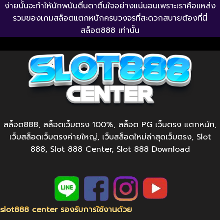
ง่ายนั้นจะทำให้นักพนันตื่นตาตื่นใจอย่างแน่นอนเพราะเราคือแหล่ง
รวมของเกมสล็อตแตกหนักครบวงจรที่สะดวกสบายต้องที่นี่
สล็อต888 เท่านั้น
สล็อต888, สล็อตเว็บตรง 100%, สล็อต PG เว็บตรง แตกหนัก,
เว็บสล็อตเว็บตรงค่ายใหญ่, เว็บสล็อตใหม่ล่าสุดเว็บตรง, Slot
888, Slot 888 Center, Slot 888 Download
slot888 center รองรับการใช้งานด้วย