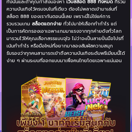
ทั้งนั้นและถ้าคุณกำลังมองหา
เว็บสล็อต 888 ทั้งหมด
ที่รวม
ความบันเทิงไว้ครบจบในที่เดียว ต้องไม่พลาดเข้ามาเล่นที่
สล็อต 888 ของเรากันตอนนี้เลย เพราะนี่ไม่ใช่แค่การ
รวบรวมเกม
สล็อตแตกง่าย
ทั่วไปมาให้เลือกทำกำไร แต่
เป็นการคัดกรองเอาเฉพาะเกมมาแรงจากทุกค่ายดังทั่วโลก
มารวมไว้ให้คุณเลือกสรรแบบจุใจ ไม่ว่าจะเป็นสายปั่นมือโปรที่
เน้นทำกำไร หรือมือใหม่ที่อยากมาลองสัมผัสความสนุก
รับรองว่าทุกคนสามารถเข้าถึงความบันเทิงระดับพรีเมียมนี้ได้
ง่าย ๆ ผ่านระบบที่ออกแบบมาเพื่อคนไทยโดยเฉพาะแน่นอน