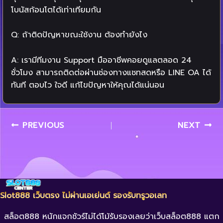
โบนัสก้อนโตได้เท่าเทียมกัน
Q: ถ้าติดปัญหาขณะใช้งาน ต้องทำยังไง
A: เรามีทีมงาน Support มืออาชีพคอยดูแลตลอด 24
ชั่วโมง สามารถติดต่อผ่านช่องทางแชทสดหรือ LINE OA ได้
ทันที ตอบไว ใจดี แก้ไขปัญหาให้คุณได้แน่นอน
PREVIOUS
NEXT
Slot888 เว็บตรง ไม่ผ่านเอเย่นต์ รองรับทรูวอเลท
สล็อต888 หนักแจกชัวร์ไม่ได้โม้รับรองเลยว่าเว็บสล็อต888 แตก