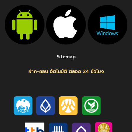
Sitemap
ฝาก-ถอน อัตโนมัติ ตลอด 24 ชั่วโมง