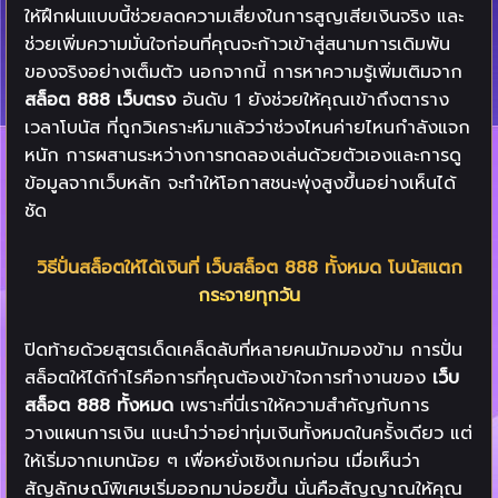
ให้ฝึกฝนแบบนี้ช่วยลดความเสี่ยงในการสูญเสียเงินจริง และ
ช่วยเพิ่มความมั่นใจก่อนที่คุณจะก้าวเข้าสู่สนามการเดิมพัน
ของจริงอย่างเต็มตัว นอกจากนี้ การหาความรู้เพิ่มเติมจาก
สล็อต
888 เว็บตรง
อันดับ 1 ยังช่วยให้คุณเข้าถึงตาราง
เวลาโบนัส ที่ถูกวิเคราะห์มาแล้วว่าช่วงไหนค่ายไหนกำลังแจก
หนัก การผสานระหว่างการทดลองเล่นด้วยตัวเองและการดู
ข้อมูลจากเว็บหลัก จะทำให้โอกาสชนะพุ่งสูงขึ้นอย่างเห็นได้
ชัด
วิธีปั่นสล็อตให้ได้เงินที่ เว็บสล็อต 888 ทั้งหมด โบนัสแตก
กระจายทุกวัน
ปิดท้ายด้วยสูตรเด็ดเคล็ดลับที่หลายคนมักมองข้าม การปั่น
สล็อตให้ได้กำไรคือการที่คุณต้องเข้าใจการทำงานของ
เว็บ
สล็อต
888 ทั้งหมด
เพราะที่นี่เราให้ความสำคัญกับการ
วางแผนการเงิน แนะนำว่าอย่าทุ่มเงินทั้งหมดในครั้งเดียว แต่
ให้เริ่มจากเบทน้อย ๆ เพื่อหยั่งเชิงเกมก่อน เมื่อเห็นว่า
สัญลักษณ์พิเศษเริ่มออกมาบ่อยขึ้น นั่นคือสัญญาณให้คุณ